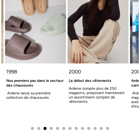
1998
2000
200
Nos premiers pas dans le secteur
Le début des vêtements
Ardene
des chaussures
carrés
Ardene compte plus de 250
magasins, proposant maintenant
Ardene lance sa première
Ardene
un assortiment complet de
collection de chaussures.
magasi
vêtements.
avec 1 
d’espa